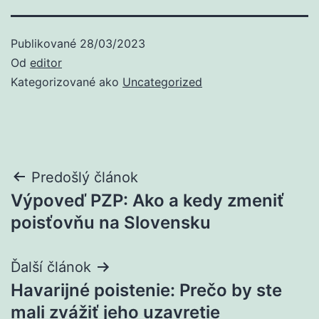
Publikované
28/03/2023
Od
editor
Kategorizované ako
Uncategorized
Navigácia
Predošlý článok
Výpoveď PZP: Ako a kedy zmeniť
v
poisťovňu na Slovensku
článku
Ďalší článok
Havarijné poistenie: Prečo by ste
mali zvážiť jeho uzavretie