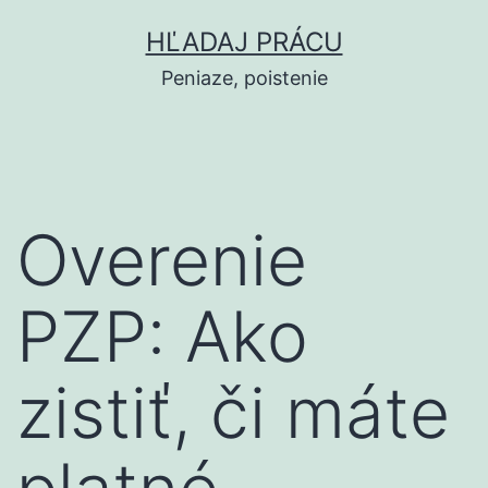
Prejsť
HĽADAJ PRÁCU
na
Peniaze, poistenie
obsah
Overenie
PZP: Ako
zistiť, či máte